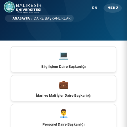
Skip
EN
MENÜ
to
main
/
DAIRE BAŞKANLIKLARI
ANASAYFA
content
Üniversitemiz
Akademik
💻
İdari
Öğrenci
Bilgi İşlem Daire Başkanlığı
Araştırma
💼
İletişim
İdari ve Mali İşler Daire Başkanlığı
Rehber
👨‍💼
KISAYOLLAR
Personel Daire Başkanlığı