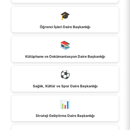
EBYS
🎓
İletişim
Öğrenci İşleri Daire Başkanlığı
Bilgi Paketi / Ders Kataloğu
📚
Hakkımızda
Kütüphane ve Dokümantasyon Daire Başkanlığı
E-Baun
⚽
Üniversitemiz
Sağlık, Kültür ve Spor Daire Başkanlığı
YARDIMCI LİNKLER
📊
Strateji Geliştirme Daire Başkanlığı