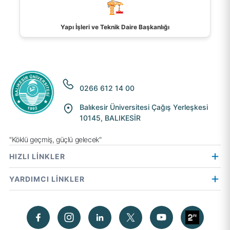
🏗️
Yapı İşleri ve Teknik Daire Başkanlığı
0266 612 14 00
Balıkesir Üniversitesi Çağış Yerleşkesi
10145, BALIKESİR
"Köklü geçmiş, güçlü gelecek"
HIZLI LİNKLER
YARDIMCI LİNKLER
Hayvan Hastanesi
International Student
Kütüphane
Aday Öğrenci
Daire Başkanlıkları
Kişisel Verilerin Korunması
Radyo
Üniversite Hastanesi
Genel Bilgiler
Rehber