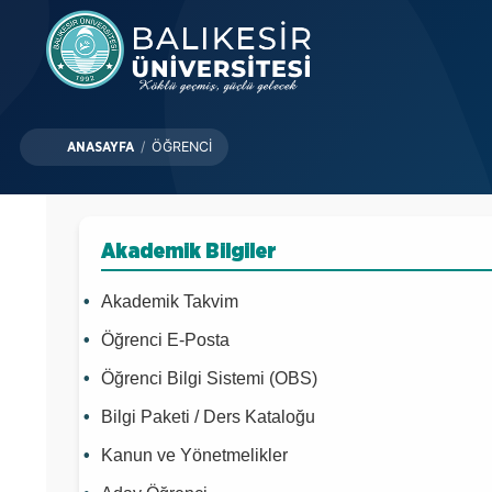
Skip
to
main
content
/
ÖĞRENCI
ANASAYFA
Akademik Bilgiler
Akademik Takvim
Öğrenci E-Posta
Öğrenci Bilgi Sistemi (OBS)
Bilgi Paketi / Ders Kataloğu
Kanun ve Yönetmelikler