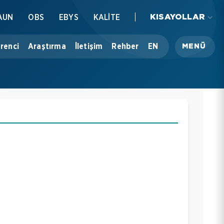
AUN
OBS
EBYS
KALİTE
KISAYOLLAR
renci
Araştırma
İletişim
Rehber
EN
MENÜ
Üniversitemiz
Akademik
İdari
Öğrenci
Araştırma
İletişim
Rehber