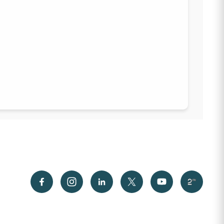
KISAYOLLAR
EBYS
İletişim
Bilgi Paketi / Ders Kataloğu
Hakkımızda
E-Baun
Üniversitemiz
YARDIMCI LİNKLER