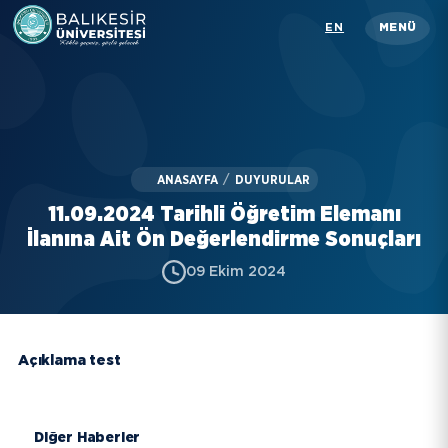
Skip
EN
MENÜ
to
main
content
Üniversitemiz
Akademik
ANASAYFA
/
DUYURULAR
İdari
11.09.2024 Tarihli Öğretim Elemanı
Öğrenci
İlanına Ait Ön Değerlendirme Sonuçları
09 Ekim 2024
Araştırma
İletişim
Açıklama test
Rehber
KISAYOLLAR
Diğer Haberler