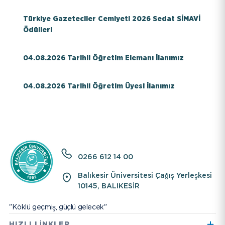
EBYS
Türkiye Gazeteciler Cemiyeti 2026 Sedat SİMAVİ
Ödülleri
İletişim
04.08.2026 Tarihli Öğretim Elemanı İlanımız
Bilgi Paketi / Ders Kataloğu
Hakkımızda
04.08.2026 Tarihli Öğretim Üyesi İlanımız
E-Baun
Üniversitemiz
YARDIMCI LİNKLER
0266 612 14 00
Balıkesir Üniversitesi Çağış Yerleşkesi
10145, BALIKESİR
"Köklü geçmiş, güçlü gelecek"
HIZLI LİNKLER