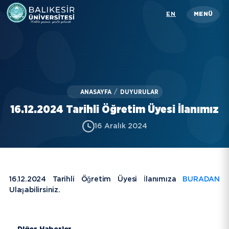
Skip
EN
MENÜ
to
main
content
Üniversitemiz
Akademik
ANASAYFA
/
DUYURULAR
İdari
16.12.2024 Tarihli Öğretim Üyesi İlanımız
Öğrenci
16 Aralık 2024
Araştırma
İletişim
16.12.2024 Tarihli Öğretim Üyesi İlanımıza
BURADAN
Ulaşabilirsiniz.
Rehber
KISAYOLLAR