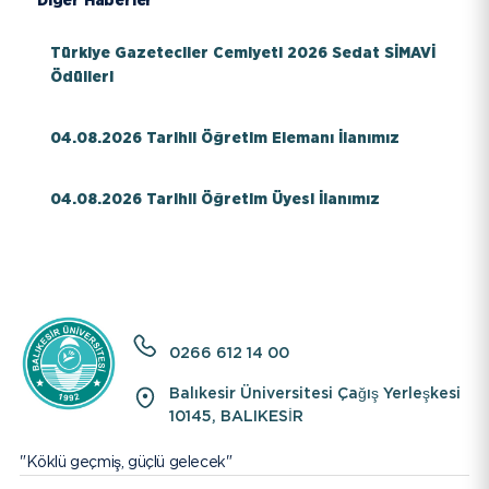
Diğer Haberler
EBYS
Türkiye Gazeteciler Cemiyeti 2026 Sedat SİMAVİ
Ödülleri
İletişim
Bilgi Paketi / Ders Kataloğu
04.08.2026 Tarihli Öğretim Elemanı İlanımız
Hakkımızda
04.08.2026 Tarihli Öğretim Üyesi İlanımız
E-Baun
Üniversitemiz
YARDIMCI LİNKLER
0266 612 14 00
Balıkesir Üniversitesi Çağış Yerleşkesi
10145, BALIKESİR
"Köklü geçmiş, güçlü gelecek"