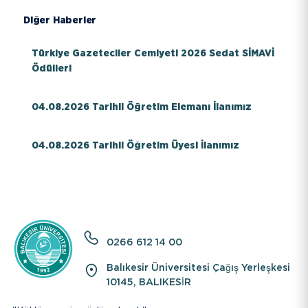
EBYS
Diğer Haberler
İletişim
Türkiye Gazeteciler Cemiyeti 2026 Sedat SİMAVİ
Ödülleri
Bilgi Paketi / Ders Kataloğu
04.08.2026 Tarihli Öğretim Elemanı İlanımız
Hakkımızda
04.08.2026 Tarihli Öğretim Üyesi İlanımız
E-Baun
Üniversitemiz
YARDIMCI LİNKLER
0266 612 14 00
Balıkesir Üniversitesi Çağış Yerleşkesi
10145, BALIKESİR