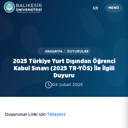
Skip
EN
MENÜ
to
main
content
Üniversitemiz
Akademik
ANASAYFA
/
DUYURULAR
İdari
2025 Türkiye Yurt Dışından Öğrenci
Öğrenci
Kabul Sınavı (2025 TR-YÖS) İle İlgili
Duyuru
Araştırma
04 Şubat 2025
İletişim
Rehber
Duyurunun Linki için
Tıklayınız
KISAYOLLAR