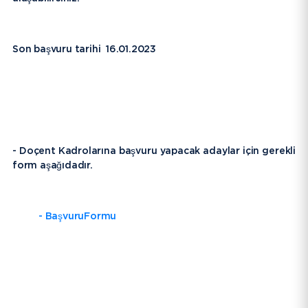
EBYS
İletişim
Son başvuru tarihi 16.01.2023
Bilgi Paketi / Ders Kataloğu
Hakkımızda
E-Baun
- Doçent Kadrolarına başvuru yapacak adaylar için gerekli
form aşağıdadır.
Üniversitemiz
YARDIMCI LİNKLER
- BaşvuruFormu