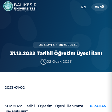
Skip
EN
MENÜ
to
main
content
Üniversitemiz
Akademik
ANASAYFA
/
DUYURULAR
İdari
31.12.2022 Tarihli Öğretim Üyesi İlanı
Öğrenci
02 Ocak 2023
Araştırma
İletişim
2023-01-02
Rehber
KISAYOLLAR
31.12.2022 Tarihli Öğretim Üyesi İlanımıza
BURADAN
ulaşabilirsiniz.