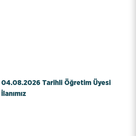
KISAYOLLAR
EBYS
İletişim
Bilgi Paketi / Ders Kataloğu
Hakkımızda
E-Baun
04.08.2026 Tarihli Öğretim Üyesi
Üniversitemiz
İlanımız
YARDIMCI LİNKLER