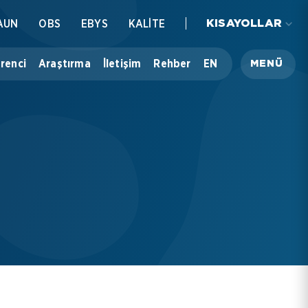
AUN
OBS
EBYS
KALİTE
KISAYOLLAR
renci
Araştırma
İletişim
Rehber
EN
MENÜ
Üniversitemiz
Akademik
İdari
Öğrenci
Araştırma
İletişim
Rehber