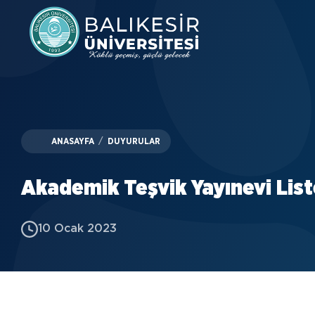
Skip
to
main
content
ANASAYFA
/
DUYURULAR
Akademik Teşvik Yayınevi List
10 Ocak 2023