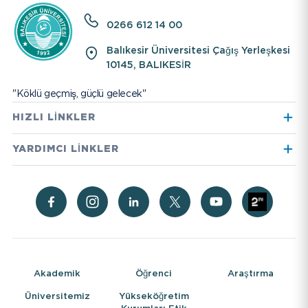
0266 612 14 00
Balıkesir Üniversitesi Çağış Yerleşkesi
10145, BALIKESİR
"Köklü geçmiş, güçlü gelecek"
HIZLI LİNKLER
Hayvan Hastanesi
International Student
YARDIMCI LİNKLER
Kütüphane
Aday Öğrenci
Daire Başkanlıkları
Kişisel Verilerin
Korunması
Radyo
Üniversite Hastanesi
Genel Bilgiler
Rehber
Akademik Personel
Araştırma Ve Uygulama
Akıllı Kart Merkezi
Merkezleri
Akademik
Öğrenci
Araştırma
Üniversitemiz
Yükseköğretim
İnternet Erişim Portalı
Dilek & Öneri Sistemi