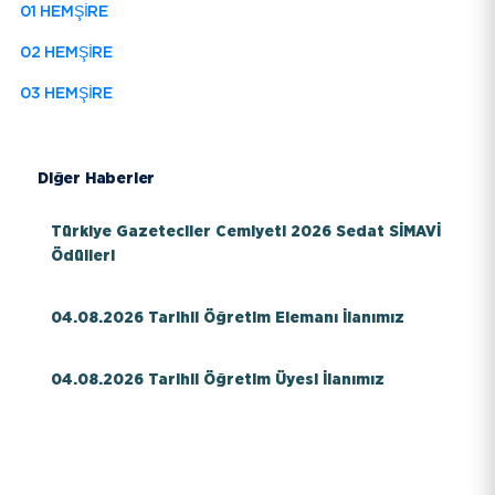
01 HEMŞİRE
EBYS
02 HEMŞİRE
İletişim
03 HEMŞİRE
Bilgi Paketi / Ders Kataloğu
Diğer Haberler
Hakkımızda
Türkiye Gazeteciler Cemiyeti 2026 Sedat SİMAVİ
E-Baun
Ödülleri
Üniversitemiz
04.08.2026 Tarihli Öğretim Elemanı İlanımız
YARDIMCI LİNKLER
04.08.2026 Tarihli Öğretim Üyesi İlanımız