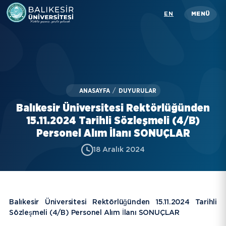
Skip
EN
MENÜ
to
main
content
Üniversitemiz
Akademik
ANASAYFA
/
DUYURULAR
İdari
Balıkesir Üniversitesi Rektörlüğünden
Öğrenci
15.11.2024 Tarihli Sözleşmeli (4/B)
Personel Alım İlanı SONUÇLAR
Araştırma
18 Aralık 2024
İletişim
Rehber
Balıkesir Üniversitesi Rektörlüğünden 15.11.2024 Tarihli
Sözleşmeli (4/B) Personel Alım İlanı SONUÇLAR
KISAYOLLAR