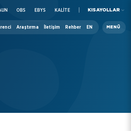
AUN
OBS
EBYS
KALİTE
KISAYOLLAR
renci
Araştırma
İletişim
Rehber
EN
MENÜ
Üniversitemiz
Akademik
İdari
Öğrenci
Araştırma
İletişim
Rehber