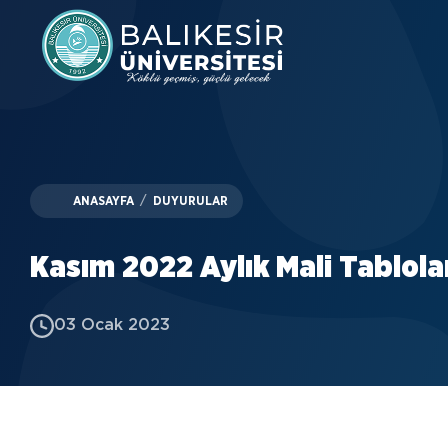
Skip
to
main
content
ANASAYFA
/
DUYURULAR
Kasım 2022 Aylık Mali Tablola
03 Ocak 2023