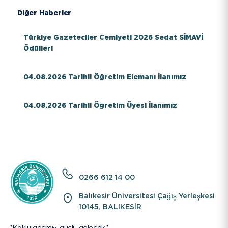
EBYS
Diğer Haberler
İletişim
Türkiye Gazeteciler Cemiyeti 2026 Sedat SİMAVİ
Ödülleri
Bilgi Paketi / Ders Kataloğu
04.08.2026 Tarihli Öğretim Elemanı İlanımız
Hakkımızda
04.08.2026 Tarihli Öğretim Üyesi İlanımız
E-Baun
Üniversitemiz
YARDIMCI LİNKLER
0266 612 14 00
Balıkesir Üniversitesi Çağış Yerleşkesi
10145, BALIKESİR