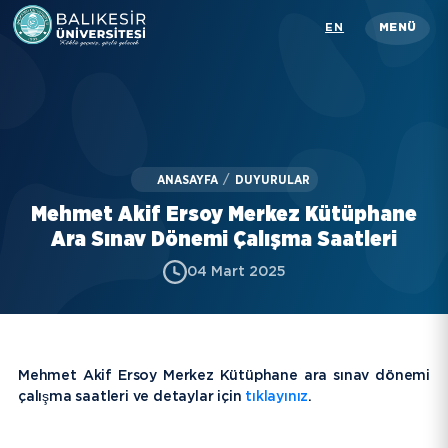
Skip
EN
MENÜ
to
main
content
Üniversitemiz
Akademik
ANASAYFA
/
DUYURULAR
İdari
Mehmet Akif Ersoy Merkez Kütüphane
Öğrenci
Ara Sınav Dönemi Çalışma Saatleri
04 Mart 2025
Araştırma
İletişim
Rehber
Mehmet Akif Ersoy Merkez Kütüphane ara sınav dönemi
çalışma saatleri ve detaylar için
tıklayınız
.
KISAYOLLAR