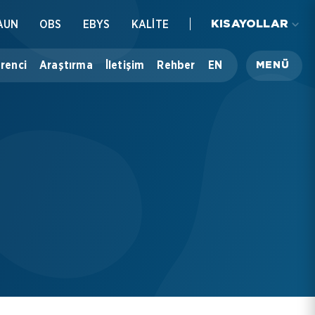
AUN
OBS
EBYS
KALİTE
KISAYOLLAR
renci
Araştırma
İletişim
Rehber
EN
MENÜ
Üniversitemiz
Akademik
İdari
Öğrenci
Araştırma
İletişim
Rehber