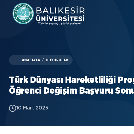
Skip
to
main
content
ANASAYFA
/
DUYURULAR
Türk Dünyası Hareketliliği Pr
Öğrenci Değişim Başvuru Sonu
10 Mart 2025