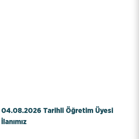
KISAYOLLAR
EBYS
İletişim
Bilgi Paketi / Ders Kataloğu
Hakkımızda
E-Baun
Üniversitemiz
YARDIMCI LİNKLER
04.08.2026 Tarihli Öğretim Üyesi
İlanımız