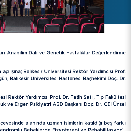
KISAYOLLAR
EBYS
İletişim
Bilgi Paketi / Ders Kataloğu
ları Anabilim Dalı ve Genetik Hastalıklar Değerlendirme
Hakkımızda
E-Baun
çılışına; Balıkesir Üniversitesi Rektör Yardımcısı Prof.
rgün, Balıkesir Üniversitesi Hastanesi Başhekimi Doç. Dr.
Üniversitemiz
YARDIMCI LİNKLER
i Rektör Yardımcısı Prof. Dr. Fatih Satıl, Tıp Fakültesi
cuk ve Ergen Psikiyatri ABD Başkanı Doç. Dr. Gül Ünsel
esinde alanında uzman isimlerin katıldığı beş farklı
endromlu Bebeklerde Fizyoterapi ve Rehabilitasyon”,