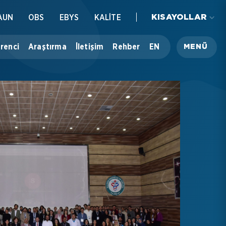
AUN
OBS
EBYS
KALİTE
KISAYOLLAR
renci
Araştırma
İletişim
Rehber
EN
MENÜ
Üniversitemiz
Akademik
İdari
Öğrenci
Araştırma
İletişim
Rehber