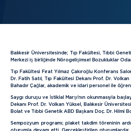
Balıkesir Üniversitesinde; Tıp Fakültesi, Tıbbi Gene
Merkezi iş birliğinde Nörogelişimsel Bozukluklar Od
Tıp Fakültesi Fırat Yılmaz Çakıroğlu Konferans Salonu
Dr. Fatih Satıl, Tıp Fakültesi Dekanı Prof. Dr. Volkan
Bahadır Çağlar, akademik ve idari personel ile öğrenci
Saygı duruşu ve İstiklal Marşı’nın okunmasıyla başlay
Dekanı Prof. Dr. Volkan Yüksel, Balıkesir Üniversit
Bolat ve Tıbbi Genetik ABD Başkanı Doç. Dr. Hilmi Bo
Sempozyum programı; plaket takdim töreninin ardın
oturumla devam etti. Gerçekleştirilen oturumlard