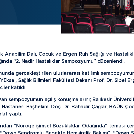
tik Anabilim Dalı, Çocuk ve Ergen Ruh Sağlığı ve Hastalık
ağında “2. Nadir Hastalıklar Sempozyumu” düzenlendi.
nda gerçekleştirilen uluslararası katılımlı sempozyumun a
 Yüksel, Sağlık Bilimleri Fakültesi Dekanı Prof. Dr. Sibel E
ler katıldı.
an sempozyumun açılış konuşmalarını; Balıkesir Üniversites
esi Hastanesi Başhekimi Doç. Dr. Bahadır Çağlar, BAÜN Ço
lat yaptı.
dan "Nörogelişimsel Bozukluklar Odağında" teması çerçev
a; “Down Sendromlu Bebekte Hemşirelik Bakımı”, “Down S