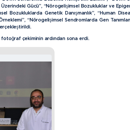
 Üzerindeki Gücü”, “Nörogelişimsel Bozukluklar ve Epigen
msel Bozukluklarda Genetik Danışmanlık”, “Human Dise
Örneklemi”, “Nörogelişimsel Sendromlarda Gen Tanımlam
rçekleştirildi.
otoğraf çekiminin ardından sona erdi.