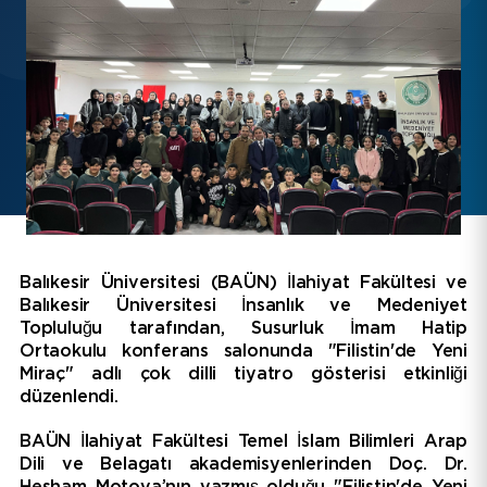
EBYS
İletişim
Bilgi Paketi / Ders Kataloğu
Hakkımızda
E-Baun
Balıkesir Üniversitesi (BAÜN) İlahiyat Fakültesi ve
Üniversitemiz
Balıkesir Üniversitesi İnsanlık ve Medeniyet
Topluluğu tarafından, Susurluk İmam Hatip
YARDIMCI LİNKLER
Ortaokulu konferans salonunda "Filistin'de Yeni
Miraç" adlı çok dilli tiyatro gösterisi etkinliği
düzenlendi.
BAÜN İlahiyat Fakültesi Temel İslam Bilimleri Arap
Dili ve Belagatı akademisyenlerinden Doç. Dr.