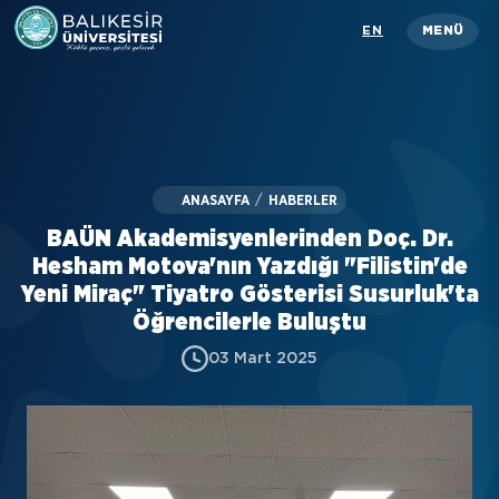
Skip
EN
MENÜ
to
main
content
Üniversitemiz
Akademik
ANASAYFA
/
HABERLER
İdari
BAÜN Akademisyenlerinden Doç. Dr.
Öğrenci
Hesham Motova'nın Yazdığı "Filistin'de
Yeni Miraç" Tiyatro Gösterisi Susurluk'ta
Araştırma
Öğrencilerle Buluştu
03 Mart 2025
İletişim
Rehber
KISAYOLLAR