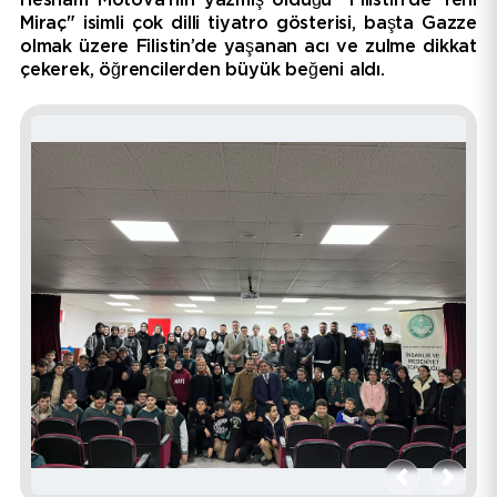
Hesham Motova’nın yazmış olduğu "Filistin'de Yeni
Miraç" isimli çok dilli tiyatro gösterisi, başta Gazze
olmak üzere Filistin’de yaşanan acı ve zulme dikkat
çekerek, öğrencilerden büyük beğeni aldı.
GALERI
Geri
İleri