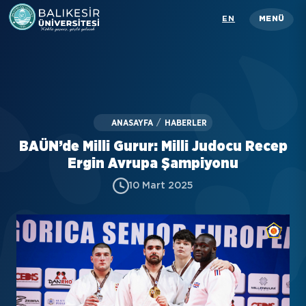
Skip
EN
MENÜ
to
main
content
Üniversitemiz
Akademik
ANASAYFA
/
HABERLER
İdari
BAÜN’de Milli Gurur: Milli Judocu Recep
Öğrenci
Ergin Avrupa Şampiyonu
10 Mart 2025
Araştırma
İletişim
Rehber
KISAYOLLAR