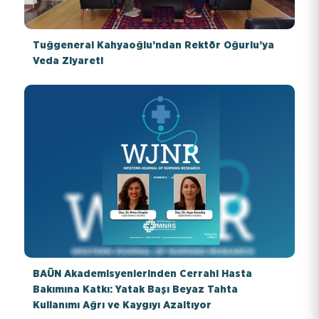
Tuğgeneral Kahyaoğlu’ndan Rektör Oğurlu’ya
Veda Ziyareti
BAÜN Akademisyenlerinden Cerrahi Hasta
Bakımına Katkı: Yatak Başı Beyaz Tahta
Kullanımı Ağrı ve Kaygıyı Azaltıyor