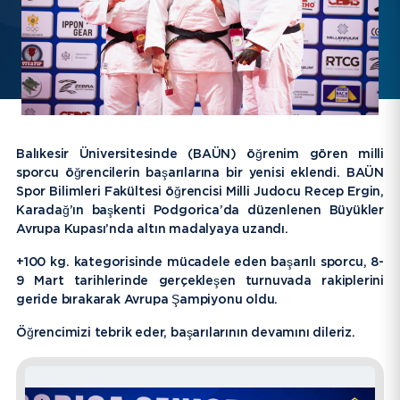
EBYS
İletişim
Bilgi Paketi / Ders Kataloğu
Hakkımızda
Balıkesir Üniversitesinde (BAÜN) öğrenim gören milli
sporcu öğrencilerin başarılarına bir yenisi eklendi. BAÜN
E-Baun
Spor Bilimleri Fakültesi öğrencisi Milli Judocu Recep Ergin,
Karadağ’ın başkenti Podgorica’da düzenlenen Büyükler
Avrupa Kupası’nda altın madalyaya uzandı.
Üniversitemiz
+100 kg. kategorisinde mücadele eden başarılı sporcu, 8-
YARDIMCI LİNKLER
9 Mart tarihlerinde gerçekleşen turnuvada rakiplerini
geride bırakarak Avrupa Şampiyonu oldu.
Öğrencimizi tebrik eder, başarılarının devamını dileriz.
GALERI