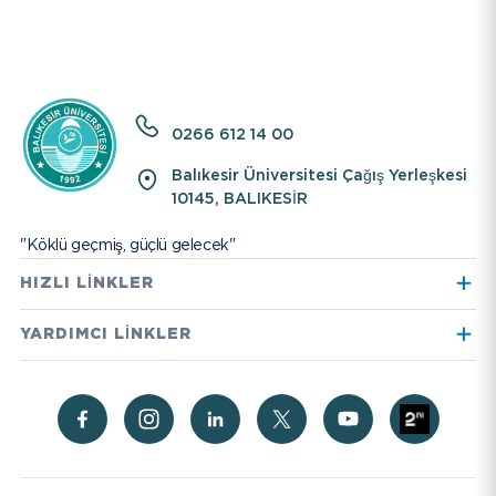
0266 612 14 00
Balıkesir Üniversitesi Çağış Yerleşkesi
10145, BALIKESİR
"Köklü geçmiş, güçlü gelecek"
HIZLI LİNKLER
Hayvan Hastanesi
International Student
YARDIMCI LİNKLER
Kütüphane
Aday Öğrenci
Daire Başkanlıkları
Kişisel Verilerin
Korunması
Radyo
Üniversite Hastanesi
Genel Bilgiler
Rehber
Akademik Personel