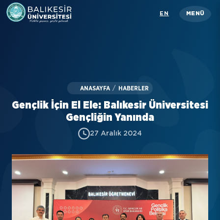
Skip
EN
MENÜ
to
main
content
Üniversitemiz
Akademik
ANASAYFA
/
HABERLER
İdari
Gençlik İçin El Ele: Balıkesir Üniversitesi
Öğrenci
Gençliğin Yanında
27 Aralık 2024
Araştırma
İletişim
Rehber
KISAYOLLAR