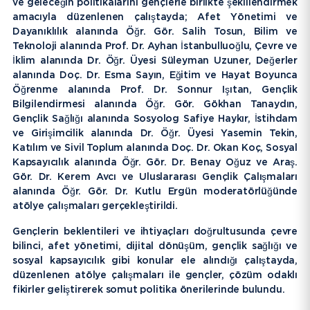
ve geleceğin politikalarını gençlerle birlikte şekillendirmek
amacıyla düzenlenen çalıştayda; Afet Yönetimi ve
Dayanıklılık alanında Öğr. Gör. Salih Tosun, Bilim ve
Teknoloji alanında Prof. Dr. Ayhan İstanbulluoğlu, Çevre ve
İklim alanında Dr. Öğr. Üyesi Süleyman Uzuner, Değerler
alanında Doç. Dr. Esma Sayın, Eğitim ve Hayat Boyunca
Öğrenme alanında Prof. Dr. Sonnur Işıtan, Gençlik
Bilgilendirmesi alanında Öğr. Gör. Gökhan Tanaydın,
Gençlik Sağlığı alanında Sosyolog Safiye Haykır, İstihdam
ve Girişimcilik alanında Dr. Öğr. Üyesi Yasemin Tekin,
Katılım ve Sivil Toplum alanında Doç. Dr. Okan Koç, Sosyal
Kapsayıcılık alanında Öğr. Gör. Dr. Benay Oğuz ve Araş.
Gör. Dr. Kerem Avcı ve Uluslararası Gençlik Çalışmaları
alanında Öğr. Gör. Dr. Kutlu Ergün moderatörlüğünde
atölye çalışmaları gerçekleştirildi.
Gençlerin beklentileri ve ihtiyaçları doğrultusunda çevre
bilinci, afet yönetimi, dijital dönüşüm, gençlik sağlığı ve
sosyal kapsayıcılık gibi konular ele alındığı çalıştayda,
düzenlenen atölye çalışmaları ile gençler, çözüm odaklı
fikirler geliştirerek somut politika önerilerinde bulundu.