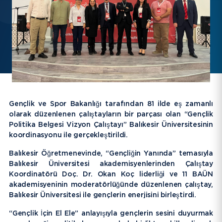
EBYS
İletişim
Bilgi Paketi / Ders Kataloğu
Hakkımızda
Gençlik ve Spor Bakanlığı tarafından 81 ilde eş zamanlı
E-Baun
olarak düzenlenen çalıştayların bir parçası olan “Gençlik
Politika Belgesi Vizyon Çalıştayı” Balıkesir Üniversitesinin
Üniversitemiz
koordinasyonu ile gerçekleştirildi.
Balıkesir Öğretmenevinde, “Gençliğin Yanında” temasıyla
YARDIMCI LİNKLER
Balıkesir Üniversitesi akademisyenlerinden Çalıştay
Koordinatörü Doç. Dr. Okan Koç liderliği ve 11 BAÜN
akademisyeninin moderatörlüğünde düzenlenen çalıştay,
Balıkesir Üniversitesi ile gençlerin enerjisini birleştirdi.
“Gençlik İçin El Ele” anlayışıyla gençlerin sesini duyurmak